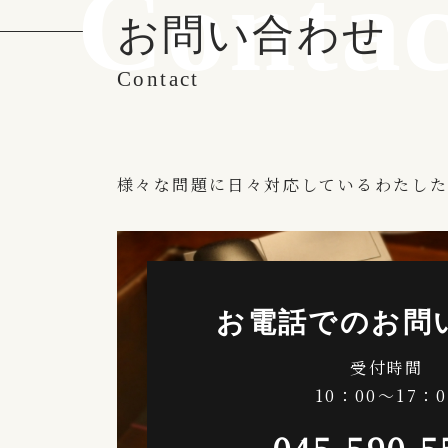
Contac
お問い合わせ
Contact
様々な問題に日々対応しているわたした
お電話でのお問
受付時間
10：00〜17：0
045-590-5